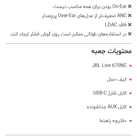
❌ On-Ear بودن برای همه مناسب نیست
❌ ANC ضعیف‌تر از مدل‌های Over-Ear پرچمدار
❌ فاقد LDAC
❌ در استفاده‌های طولانی ممکن است روی گوش فشار ایجاد کند.
محتویات جعبه
JBL Live 670NC
کیف حمل
کابل شارژ USB-C
کابل AUX جداشونده
دفترچه راهنما