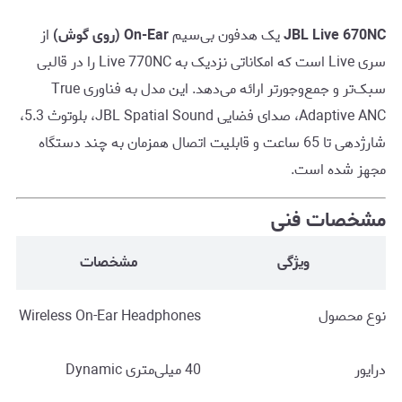
JBL Live 670NC
یک هدفون بی‌سیم
On-Ear (روی گوش)
از
سری Live است که امکاناتی نزدیک به Live 770NC را در قالبی
سبک‌تر و جمع‌وجورتر ارائه می‌دهد. این مدل به فناوری True
Adaptive ANC، صدای فضایی JBL Spatial Sound، بلوتوث 5.3،
شارژدهی تا 65 ساعت و قابلیت اتصال همزمان به چند دستگاه
مجهز شده است.
مشخصات فنی
ویژگی
مشخصات
نوع محصول
Wireless On-Ear Headphones
درایور
40 میلی‌متری Dynamic