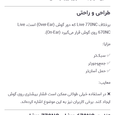
طراحی و راحتی
برخلاف Live 770NC که دور گوش (Over-Ear) است، Live
670NC روی گوش قرار می‌گیرد (On-Ear).
مزایا:
✅ سبک‌تر
✅ جمع‌وجورتر
✅ حمل آسان‌تر
معایب:
❌ در استفاده خیلی طولانی ممکن است فشار بیشتری روی گوش
ایجاد کند. برخی کاربران نیز به این موضوع اشاره کرده‌اند.