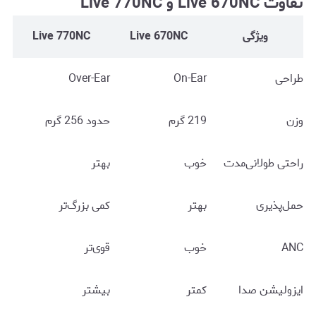
تفاوت Live 670NC و Live 770NC
ویژگی
Live 670NC
Live 770NC
طراحی
On-Ear
Over-Ear
وزن
219 گرم
حدود 256 گرم
راحتی طولانی‌مدت
خوب
بهتر
حمل‌پذیری
بهتر
کمی بزرگ‌تر
ANC
خوب
قوی‌تر
ایزولیشن صدا
کمتر
بیشتر